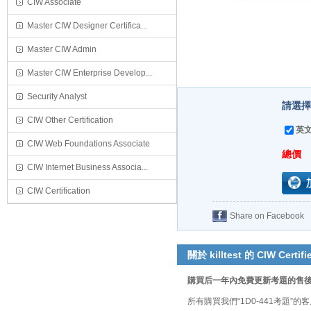
CIW Associate
Master CIW Designer Certifica...
Master CIW Admin
Master CIW Enterprise Develop...
Security Analyst
請選擇
CIW Other Certification
英文
CIW Web Foundations Associate
總價
CIW Internet Business Associa...
CIW Certification
Share on Facebook
關於 killtest 的 CIW Certifi
購買后一年內免費更新考題的售
所有購買我們“1D0-441考題