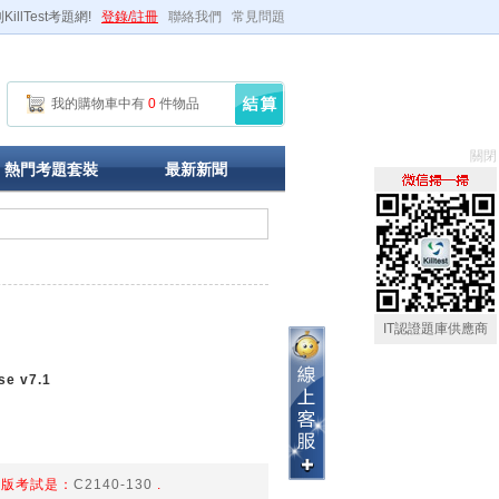
illTest考題網!
登錄/註冊
聯絡我們
常見問題
我的購物車中有
0
件物品
關閉
熱門考題套裝
最新新聞
IT認證題庫供應商
se v7.1
、新版考試是：
C2140-130
.