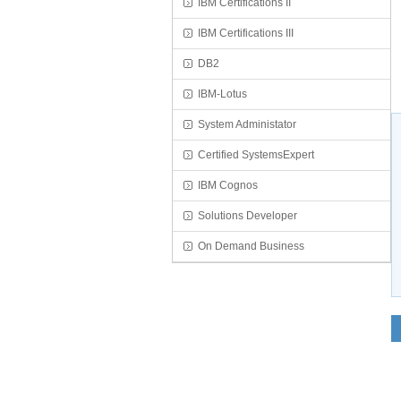
IBM Certifications II
IBM Certifications III
DB2
IBM-Lotus
System Administator
Certified SystemsExpert
IBM Cognos
Solutions Developer
On Demand Business