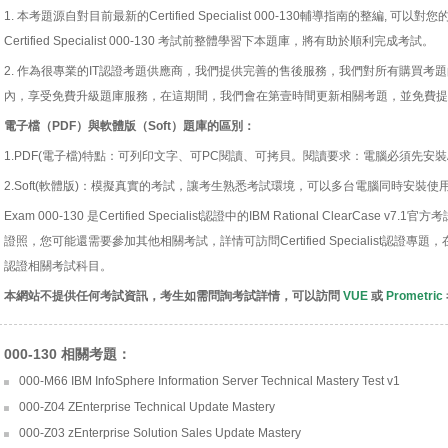
1. 本考題源自對目前最新的Certified Specialist 000-130輔導指南的整編
Certified Specialist 000-130 考試前整體學習下本題庫，將有助於順利完成考試。
2. 作為很專業的IT認證考題供應商，我們提供完善的售後服務，我們對所有購買考
內，享受免費升級題庫服務，在這期間，我們會在第壹時間更新相關考題，並免費提
電子檔（PDF）與軟體版（Soft）題庫的區別：
1.PDF(電子檔)特點：可列印文字、可PC閱讀、可拷貝。閱讀要求：電腦必須先安裝Acro
2.Soft(軟體版)：模擬真實的考試，讓考生熟悉考試環境，可以多台電腦同時安裝使
Exam 000-130 是Certified Specialist認證中的IBM Rational ClearCase v7.1
證照，您可能還需要參加其他相關考試，詳情可訪問Certified Specialist認證專題，在那裡，
認證相關考試科目。
本網站不提供任何考試資訊，考生如需問詢考試詳情，可以訪問
VUE
或
Prometric
000-130 相關考題：
000-M66 IBM InfoSphere Information Server Technical Mastery Test v1
000-Z04 ZEnterprise Technical Update Mastery
000-Z03 zEnterprise Solution Sales Update Mastery