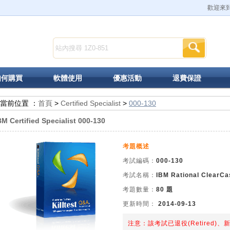
歡迎來到K
如何購買
軟體使用
優惠活動
退費保證
當前位置 ：
首頁
>
Certified Specialist
>
000-130
BM Certified Specialist 000-130
考題概述
考試編碼：
000-130
考試名稱：
IBM Rational ClearCa
考題數量：
80 題
更新時間：
2014-09-13
注意：該考試已退役(Retired)