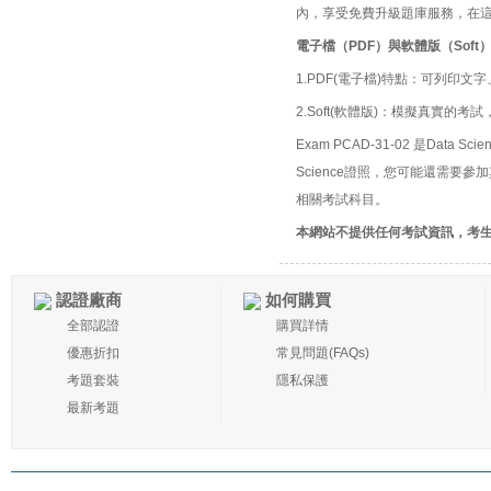
內，享受免費升級題庫服務，在
電子檔（PDF）與軟體版（Soft
1.PDF(電子檔)特點：可列印文字
2.Soft(軟體版)：模擬真實
Exam PCAD-31-02 是Data Sci
Science證照，您可能還需要參加
相關考試科目。
本網站不提供任何考試資訊，考
認證廠商
如何購買
全部認證
購買詳情
優惠折扣
常見問題(FAQs)
考題套裝
隱私保護
最新考題