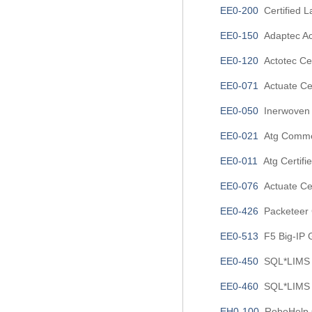
EE0-200
Certified L
EE0-150
Adaptec Ac
EE0-120
Actotec Cer
EE0-071
Actuate Cer
EE0-050
Inerwoven T
EE0-021
Atg Commer
EE0-011
Atg Certifi
EE0-076
Actuate Cer
EE0-426
Packeteer C
EE0-513
F5 Big-IP 
EE0-450
SQL*LIMS v
EE0-460
SQL*LIMS v
EH0-100
RoboHelp C