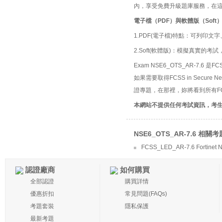
內，享受免費升級題庫服務，在
電子檔（PDF）與軟體版（Soft
1.PDF(電子檔)特點：可列印文字
2.Soft(軟體版)：模擬真實
Exam NSE6_OTS_AR-7.6 是FCSS
如果需要取得FCSS in Secure 
證專題，在那裡，妳將看到所有FCSS 
本網站不提供任何考試資訊，考
NSE6_OTS_AR-7.6 相關
FCSS_LED_AR-7.6 Fortinet NS
認證廠商
如何購買
全部認證
購買詳情
優惠折扣
常見問題(FAQs)
考題套裝
隱私保護
最新考題