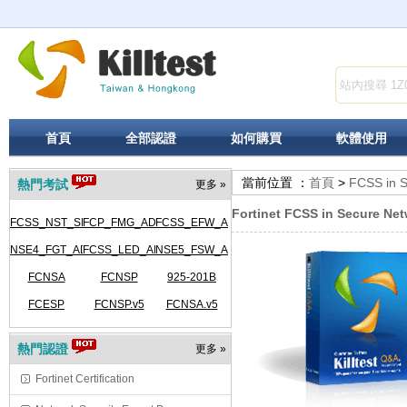
首頁
全部認證
如何購買
軟體使用
當前位置 ：
首頁
>
FCSS in S
熱門考試
更多 »
Fortinet FCSS in Secure N
FCSS_NST_SE-
FCP_FMG_AD-
FCSS_EFW_AD-
NSE4_FGT_AD-
7.6
FCSS_LED_AR-
7.6
NSE5_FSW_AD-
7.6
FCNSA
7.6
FCNSP
7.6
925-201B
7.6
FCESP
FCNSP.v5
FCNSA.v5
熱門認證
更多 »
Fortinet Certification