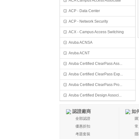
ACA Campus Access Associate
ACP - Data Center
ACP - Network Security
ACX - Campus Access Switching
Aruba ACNSA
Aruba ACNT
Aruba Certified ClearPass Ass...
Aruba Certified ClearPass Exp...
Aruba Certified ClearPass Pro...
Aruba Certified Design Associ...
認證廠商
如
全部認證
購
優惠折扣
常
考題套裝
隱