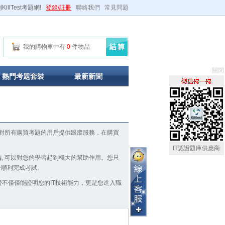
illTest考題網!
登錄/註冊
聯絡我們
常見問題
我的購物車中有
0
件物品
關閉
熱門考題套裝
最新新聞
商，KillTest對所有購買考題的用戶提供跟蹤服務，在購買
IT認證題庫供應商
導指南的整編, 可以對您的學習起到極大的幫助作用。您只
有助於順利完成考試。
證不僅僅能證明您的IT技術能力，更是您進入職