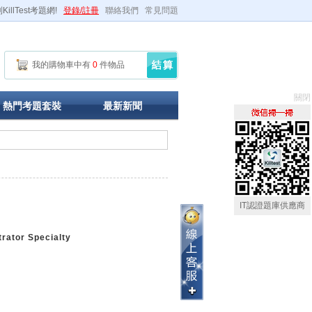
illTest考題網!
登錄/註冊
聯絡我們
常見問題
我的購物車中有
0
件物品
關閉
熱門考題套裝
最新新聞
IT認證題庫供應商
rator Specialty