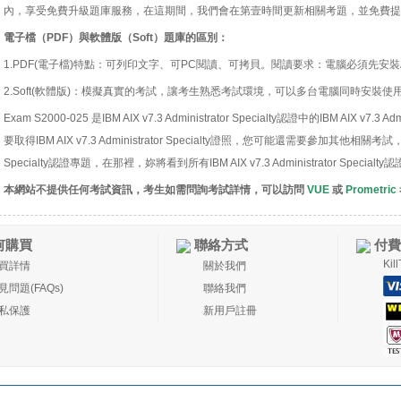
內，享受免費升級題庫服務，在這期間，我們會在第壹時間更新相關考題，並免費提
電子檔（PDF）與軟體版（Soft）題庫的區別：
1.PDF(電子檔)特點：可列印文字、可PC閱讀、可拷貝。閱讀要求：電腦必須先安裝Acro
2.Soft(軟體版)：模擬真實的考試，讓考生熟悉考試環境，可以多台電腦同時安裝使
Exam S2000-025 是IBM AIX v7.3 Administrator Specialty認證中的IBM AIX v7.
要取得IBM AIX v7.3 Administrator Specialty證照，您可能還需要參加其他相關考試，詳情可
Specialty認證專題，在那裡，妳將看到所有IBM AIX v7.3 Administrator Specia
本網站不提供任何考試資訊，考生如需問詢考試詳情，可以訪問
VUE
或
Prometric
何購買
聯絡方式
付費
Ki
買詳情
關於我們
見問題(FAQs)
聯絡我們
私保護
新用戶註冊