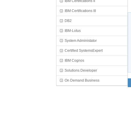
IBM Certifications II
IBM Certifications III
DB2
IBM-Lotus
System Administator
Certified SystemsExpert
IBM Cognos
Solutions Developer
On Demand Business