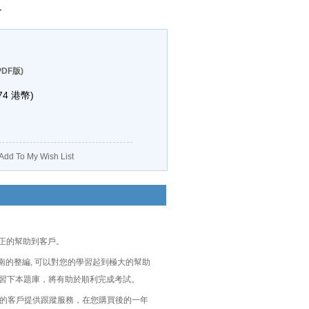
用
DF版)
74
港幣)
Add To My Wish List
真正的幫助到客戶。
0-025輔導指南的整編, 可以對您的學習起到極大的幫助
5 考試前整體學習下本題庫，將有助於順利完成考試。
題的客戶提供跟蹤服務，在您購買後的一年