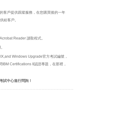
題的客戶提供跟蹤服務，在您購買後的一年
供給客戶。
bat Reader 讀取程式。
用。
ux,UNIX,and Windows Upgrade官方考試編號，
 Certifications II認證專題，在那裡，
考試中心進行問詢！