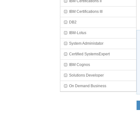
IBM Certifications II
IBM Certifications III
DB2
IBM-Lotus
System Administator
Certified SystemsExpert
IBM Cognos
Solutions Developer
On Demand Business