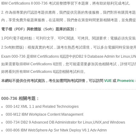
IBM Certifications II 000-736 考試前整體學習下本題庫，將有助於順利完成考試。
2. 作為很專業的IT認證考題供應商，我們提供完善的售後服務，我們對所有購買考
內，享受免費升級題庫服務，在這期間，我們會在第壹時間更新相關考題，並免費提
電子檔（PDF）與軟體版（Soft）題庫的區別：
1.PDF(電子檔)特點：可列印文字、可PC閱讀、可拷貝。閱讀要求：電腦必須先安裝Acro
2.Soft(軟體版)：模擬真實的考試，讓考生熟悉考試環境，可以多台電腦同時安裝使
Exam 000-736 是IBM Certifications II認證中的DB2 9 Database Admin for Lin
如果需要取得IBM Certifications II證照，您可能還需要參加其他相關考試，詳情可訪問IBM
妳將看到所有IBM Certifications II認證相關考試科目。
本網站不提供任何考試資訊，考生如需問詢考試詳情，可以訪問
VUE
或
Prometric
000-736 相關考題：
000-142 XML 1.1 and Related Technologies
000-M12 IBM Workplace Content Management
000-734 DB2 9 Advanced DB Administrator for Linux,UNIX,and Windows
000-806 IBM WebSphere Ap Svr Ntwk Deploy V6.1 Adv Admn