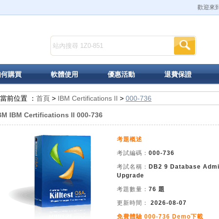
歡迎來到K
如何購買
軟體使用
優惠活動
退費保證
當前位置 ：
首頁
>
IBM Certifications II
>
000-736
BM IBM Certifications II 000-736
考題概述
考試編碼：
000-736
考試名稱：
DB2 9 Database Admi
Upgrade
考題數量：
76 題
更新時間：
2026-08-07
免費體驗 000-736 Demo下載