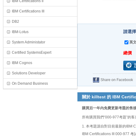
IBM Certifications II
IBM Certifications III
DB2
請選擇
IBM-Lotus
System Administator
英文
Certified SystemsExpert
總價
IBM Cognos
Solutions Developer
Share on Facebook
On Demand Business
關於 killtest 的 IBM Certific
購買后一年內免費更新考題的售
所有購買我們“000-977考題
1. 本考題源自對目前最新的IBM Ce
IBM Certifications III