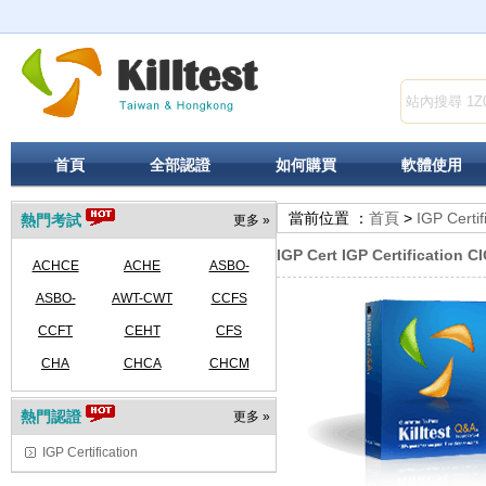
首頁
全部認證
如何購買
軟體使用
當前位置 ：
首頁
>
IGP Certif
熱門考試
更多 »
IGP Cert IGP Certification 
ACHCE
ACHE
ASBO-
ASBO-
AWT-CWT
SFOacctg
CCFS
SFOBusMgmt
CCFT
CEHT
CFS
CHA
CHCA
CHCM
熱門認證
更多 »
IGP Certification