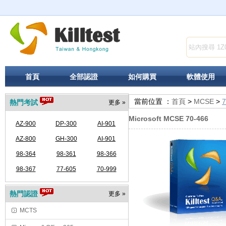
首頁
全部認證
如何購買
軟體使用
當前位置 ：
首頁
>
MCSE
>
7
熱門考試
更多 »
Microsoft MCSE 70-466
AZ-900
DP-300
AI-901
AZ-800
GH-300
AI-901
98-364
98-361
98-366
98-367
77-605
70-999
熱門認證
更多 »
MCTS