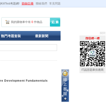
illTest考題網!
登錄/註冊
聯絡我們
常見問題
我的購物車中有
0
件物品
關閉
熱門考題套裝
最新新聞
IT認證題庫供應商
are Development Fundamentals