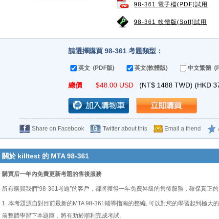
98-361 電子檔(PDF)試用
98-361 軟體版(Soft)試用
請選擇購買 98-361 考題類型：
英文 (PDF版)
英文(軟體版)
中文繁體 (P
總價
$
48.00
USD
(NT$
1488
TWD) (HKD
3
Share on Facebook
Twitter about this
Email a friend
關於 killtest 的 MTA 98-361
購買后一年內免費更新考題的售後服務
所有購買我們“98-361考題”的客戶，都將獲得一年免費昇級的售後服務，確保真正
1. 本考題源自對目前最新的MTA 98-361輔導指南的整編, 可以對您的學習起到極大的
前整體學習下本題庫，將有助於順利完成考試。