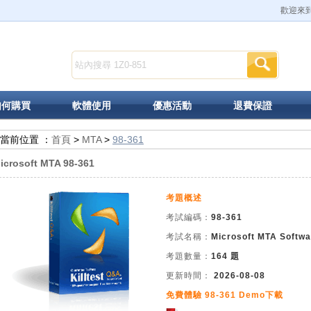
歡迎來到K
如何購買
軟體使用
優惠活動
退費保證
當前位置 ：
首頁
>
MTA
>
98-361
icrosoft MTA 98-361
考題概述
考試編碼：
98-361
考試名稱：
Microsoft MTA Softw
考題數量：
164 題
更新時間：
2026-08-08
免費體驗 98-361 Demo下載