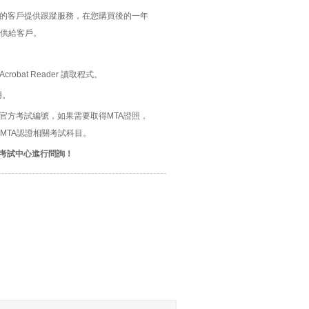
題的客戶提供跟蹤服務，在您購買後的一年
供給客戶。
bat Reader 讀取程式。
用。
ndamentals官方考試編號，如果需要取得MTA證照，
MTA認證相關考試科目。
考試中心進行問詢！