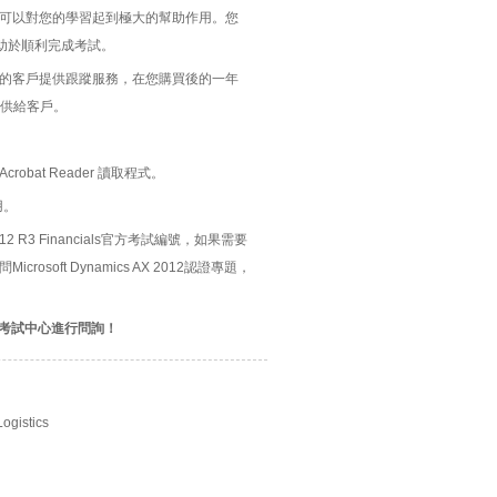
指南的整編, 可以對您的學習起到極大的幫助作用。您
，將有助於順利完成考試。
題的客戶提供跟蹤服務，在您購買後的一年
供給客戶。
bat Reader 讀取程式。
用。
AX 2012 R3 Financials官方考試編號，如果需要
rosoft Dynamics AX 2012認證專題，
考試中心進行問詢！
ogistics