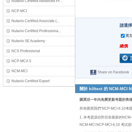
Nutanix Certified Advanced Pr...
NCP-MCI
Nutanix Certified Associate (...
請選擇購
Nutanix Certified Professiona...
英文
Nutanix SE Academy
總價
NCS Professional
NCP-MCA 5
NCM-MCI
Share on Facebook
Nutanix Certified Expert
關於 killtest 的 NCM-MCI N
購買后一年內免費更新考題的售
所有購買我們“NCP-MCI-6
1. 本考題源自對目前最新的NCM-
NCM-MCI NCP-MCI-6.