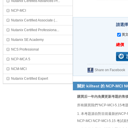
Nutanix Certified Advanced Pr...
NCP-MCI
Nutanix Certified Associate (...
請選擇購
Nutanix Certified Professiona...
英文
Nutanix SE Academy
總價
NCS Professional
NCP-MCA 5
NCM-MCI
Share on Facebook
Nutanix Certified Expert
關於 killtest 的 NCP-MCI N
購買后一年內免費更新考題的售
所有購買我們“NCP-MCI-5
1. 本考題源自對目前最新的NCP-
NCP-MCI NCP-MCI-5.