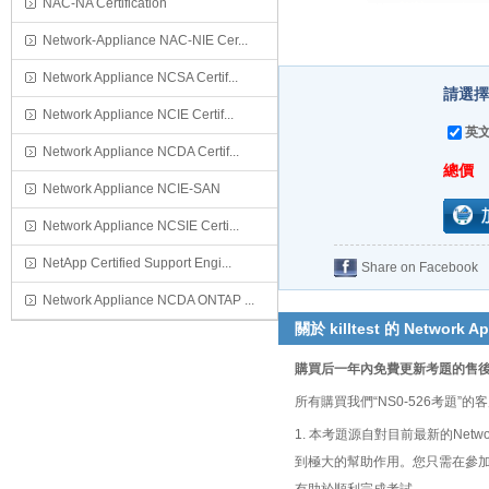
NAC-NA Certification
Network-Appliance NAC-NIE Cer...
Network Appliance NCSA Certif...
請選擇
Network Appliance NCIE Certif...
英文
Network Appliance NCDA Certif...
總價
Network Appliance NCIE-SAN
Network Appliance NCSIE Certi...
NetApp Certified Support Engi...
Share on Facebook
Network Appliance NCDA ONTAP ...
關於 killtest 的 Network App
購買后一年內免費更新考題的售
所有購買我們“NS0-526考題
1. 本考題源自對目前最新的Network A
到極大的幫助作用。您只需在參加Network 