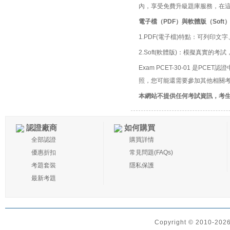
內，享受免費升級題庫服務，在
電子檔（PDF）與軟體版（Soft
1.PDF(電子檔)特點：可列印文字
2.Soft(軟體版)：模擬真實
Exam PCET-30-01 是PCET認證中
照，您可能還需要參加其他相關考
本網站不提供任何考試資訊，考
認證廠商
如何購買
全部認證
購買詳情
優惠折扣
常見問題(FAQs)
考題套裝
隱私保護
最新考題
Copyright © 2010-2026