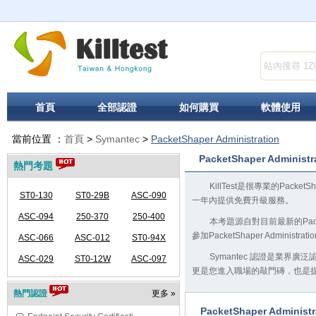
首頁
全部認證
如何購買
軟體使用
當前位置 ：
首頁
>
Symantec
>
PacketShaper Administration
PacketShaper Administr
熱門考題
KillTest是很專業的Pack
ST0-130
ST0-29B
ASC-090
一年內提供免費升級服務。
ASC-094
250-370
250-400
本考題源自對目前最新的Packe
參加PacketShaper Admi
ASC-066
ASC-012
ST0-94X
Symantec 認證是業界
ASC-029
ST0-12W
ASC-097
更是您進入職場的敲門磚，也是
熱門認證
更多 »
PacketShaper Adminis