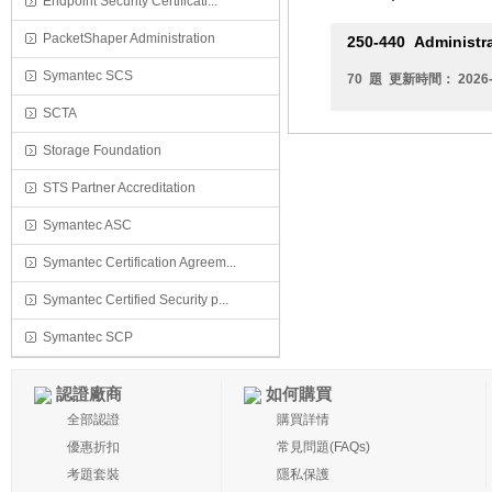
Endpoint Security Certificati...
PacketShaper Administration
250-440
Administra
Symantec SCS
70 題 更新時間： 2026-
SCTA
Storage Foundation
STS Partner Accreditation
Symantec ASC
Symantec Certification Agreem...
Symantec Certified Security p...
Symantec SCP
認證廠商
如何購買
全部認證
購買詳情
優惠折扣
常見問題(FAQs)
考題套裝
隱私保護