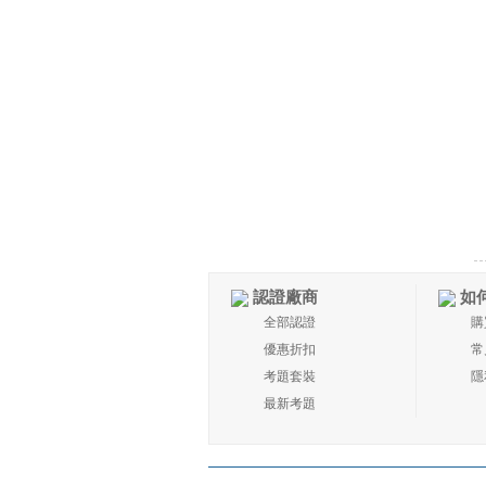
認證廠商
如
全部認證
購
優惠折扣
常
考題套裝
隱
最新考題