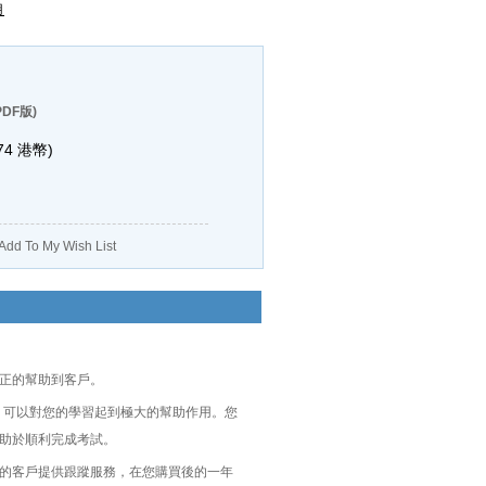
用
DF版)
74
港幣)
Add To My Wish List
真正的幫助到客戶。
導指南的整編, 可以對您的學習起到極大的幫助作用。您
庫，將有助於順利完成考試。
題的客戶提供跟蹤服務，在您購買後的一年