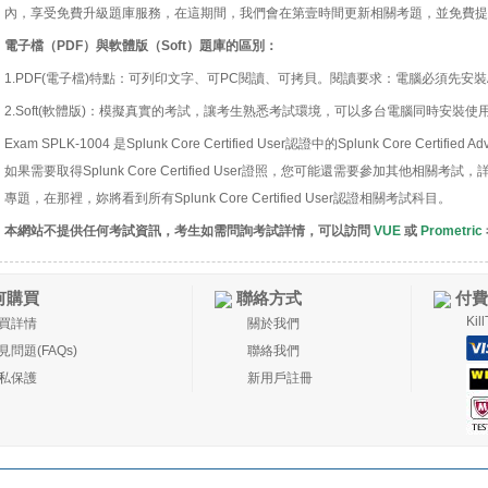
內，享受免費升級題庫服務，在這期間，我們會在第壹時間更新相關考題，並免費提
電子檔（PDF）與軟體版（Soft）題庫的區別：
1.PDF(電子檔)特點：可列印文字、可PC閱讀、可拷貝。閱讀要求：電腦必須先安裝Acro
2.Soft(軟體版)：模擬真實的考試，讓考生熟悉考試環境，可以多台電腦同時安裝使
Exam SPLK-1004 是Splunk Core Certified User認證中的Splunk Core Certifie
如果需要取得Splunk Core Certified User證照，您可能還需要參加其他相關考試，詳情可訪問
專題，在那裡，妳將看到所有Splunk Core Certified User認證相關考試科目。
本網站不提供任何考試資訊，考生如需問詢考試詳情，可以訪問
VUE
或
Prometric
何購買
聯絡方式
付費
Ki
買詳情
關於我們
見問題(FAQs)
聯絡我們
私保護
新用戶註冊