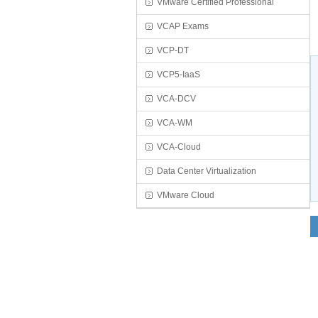
VMware Certified Professional
VCAP Exams
VCP-DT
VCP5-IaaS
VCA-DCV
VCA-WM
VCA-Cloud
Data Center Virtualization
VMware Cloud