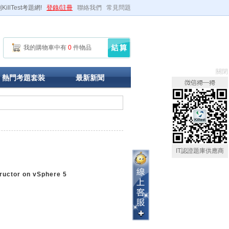
illTest考題網!
登錄/註冊
聯絡我們
常見問題
我的購物車中有
0
件物品
關閉
熱門考題套裝
最新新聞
IT認證題庫供應商
tructor on vSphere 5