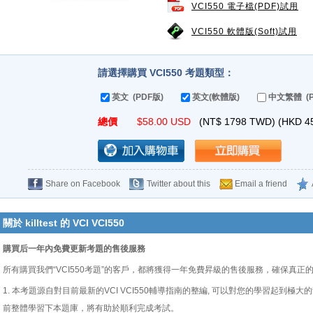
VCI550 電子檔(PDF)試用
VCI550 軟體版(Soft)試用
請選擇購買 VCI550 考題類型：
英文 (PDF版)
英文(軟體版)
中文繁體 (P
總價
$
58.00
USD
(NT$
1798
TWD) (HKD
4
Share on Facebook
Twitter about this
Email a friend
關於 killtest 的 VCI VCI550
購買后一年內免費更新考題的售後服務
所有購買我們“VCI550考題”的客戶，都將獲得一年免費昇級的售後服務，確保真正
1. 本考題源自對目前最新的VCI VCI550輔導指南的整編, 可以對您的學習起到極大的幫
前整體學習下本題庫，將有助於順利完成考試。