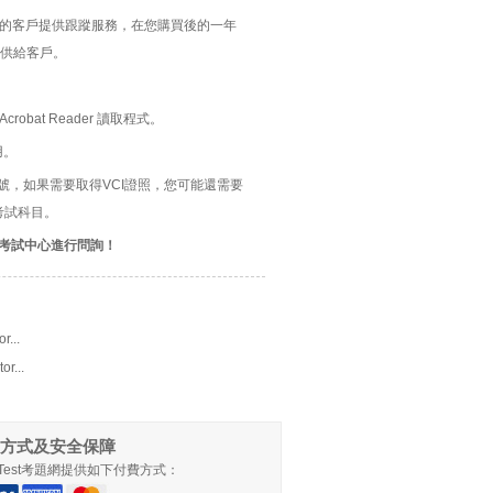
題的客戶提供跟蹤服務，在您購買後的一年
供給客戶。
bat Reader 讀取程式。
用。
re 5官方考試編號，如果需要取得VCI證照，您可能還需要
考試科目。
考試中心進行問詢！
r...
or...
方式及安全保障
llTest考題網提供如下付費方式：