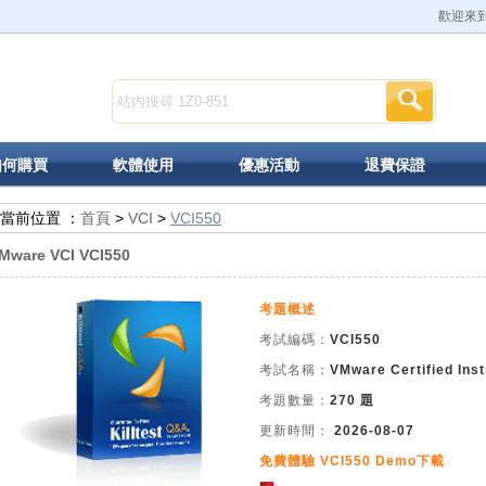
歡迎來到K
如何購買
軟體使用
優惠活動
退費保證
當前位置 ：
首頁
>
VCI
>
VCI550
Mware VCI VCI550
考題概述
考試編碼：
VCI550
考試名稱：
VMware Certified Ins
考題數量：
270 題
更新時間：
2026-08-07
免費體驗 VCI550 Demo下載