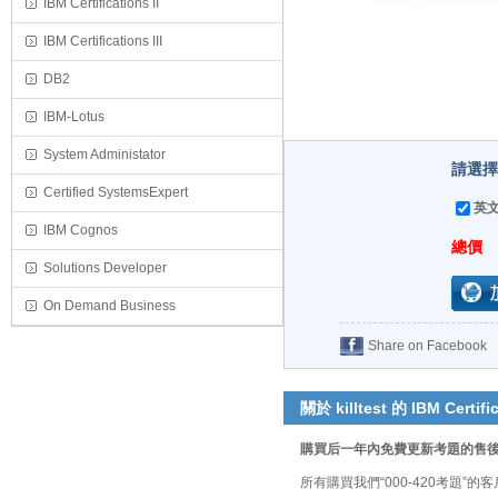
IBM Certifications II
IBM Certifications III
DB2
IBM-Lotus
System Administator
請選擇
Certified SystemsExpert
英文
IBM Cognos
總價
Solutions Developer
On Demand Business
Share on Facebook
關於 killtest 的 IBM Certific
購買后一年內免費更新考題的售
所有購買我們“000-420考題